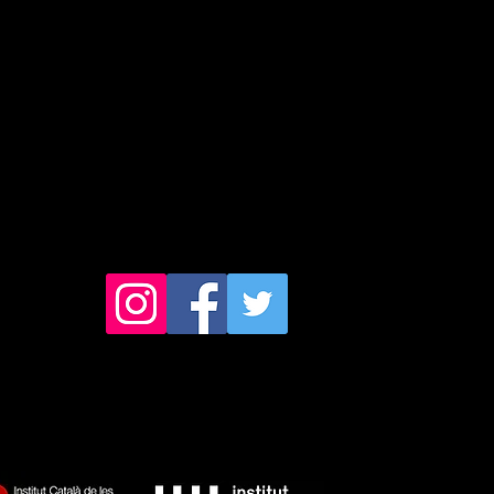
egosteatre@gmail.com
egosproduccions@gmail.com
Telèfon: 615 29 97 90