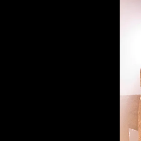
MÚSICA
Francesc Mora
DIRECCIÓ ESCÈNICA I COREOGRAFIA
Joan Maria Segura i Bernadas
DIRECCIÓ MUSICAL
Francesc Mora
INTÈRPRETS
(en alternança)
LLIT, BRUIXA, MARTA I ESQUELET
Anna Alborch / Maria Santallusia
FOSCOR I FANTASMA PASCUAL
Toni Sans / Lali Camps
JOAN I ARMARI
Rubèn Montañá / Albert Mora
PIANISTA I HOME DEL FRAC
Francesc Mora
DISSENY DE TITELLES I D´ESCENOGRAFIA