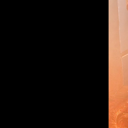
Rubèn Montañá i EGOSpetits
DISSENY DE VESTUARI
Ramón Ivars i EGOSpetits
DISSENY D´IL·LUMINACIÓ
David Bofarull
DISSENY DE SO
Jorge Mur
CONSTRUCCIÓ D´ESCENOGRAFIA
Jordi Regod i EGOSpetits
CONFECCIÓ DE VESTUARI
Leo Quintana
ASSESSORAMENT DE MANIPULACIÓ
Maria Santallusia
FOTOGRAFIA
Laula Guerrero
DISSENY GRÀFIC