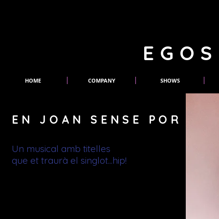
EGOS
HOME
COMPANY
SHOWS
EN JOAN SENSE POR
Un musical amb titelles
que et traurà el singlot...hip!
TEXT I LLETRES DE LES CANÇONS
Toni Sans i Rubèn Montañá