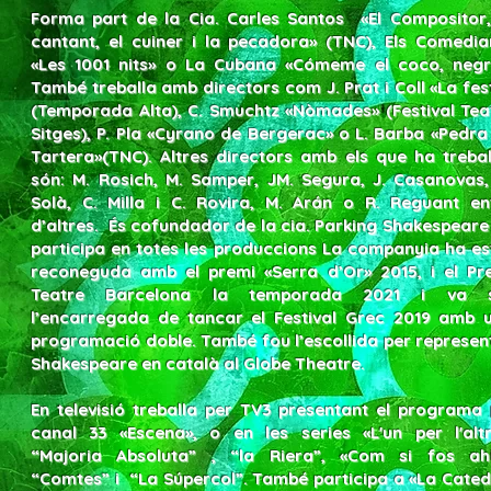
Forma part de la Cia. Carles Santos «El Compositor,
cantant, el cuiner i la pecadora» (TNC), Els Comedia
«Les 1001 nits» o La Cubana «Cómeme el coco, negr
També treballa amb directors com J. Prat i Coll «La fes
(Temporada Alta), C. Smuchtz «Nòmades» (Festival Tea
Sitges), P. Pla «Cyrano de Bergerac» o L. Barba «Pedra
Tartera»(TNC). Altres directors amb els que ha trebal
són: M. Rosich, M. Samper, JM. Segura, J. Casanovas,
Solà, C. Milla i C. Rovira, M. Arán o R. Reguant en
d’altres. És cofundador de la cia. Parking Shakespeare
participa en totes les produccions La companyia ha es
reconeguda amb el premi «Serra d’Or» 2015, i el Pr
Teatre Barcelona la temporada 2021 i va 
l’encarregada de tancar el Festival Grec 2019 amb 
programació doble. També fou l’escollida per represen
Shakespeare en català al Globe Theatre.
En televisió treballa per TV3 presentant el programa 
canal 33 «Escena», o en les series «L'un per l'altr
“Majoria Absoluta” , “la Riera”, «Com si fos ahi
“Comtes” i “La Súpercol”. També participa a «La Cated