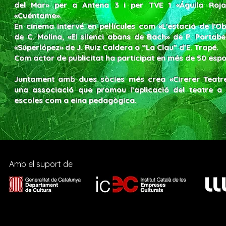
del Mar» per a Antena 3 i per TVE 1 «Águila Roja
«Cuéntame».
En cinema intervé en pel·lícules com «L'estació de l'Obl
de C. Molina, «El silenci abans de Bach» de P. Portabel
«Súperlópez» de J. Ruiz Caldera o “La Clau” d’E. Trapé.
Com actor de publicitat ha participat en més de 50 espo
Juntament amb dues sòcies més crea «Cirerer Teatre
una associació que promou l’aplicació del teatre a 
escoles com a eina pedagògica.
Amb el suport de