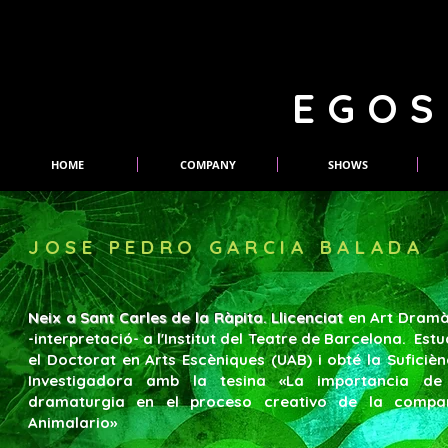
EGOS
HOME
COMPANY
SHOWS
JOSE PEDRO GARCIA BALADA
Neix a Sant Carles de la Ràpita. Llicenciat
en Art Dramà
-interpretació- a l'Institut del Teatre de Barcelona. Estu
el Doctorat en Arts Escèniques (UAB) i obté la Suficièn
Investigadora amb la tesina «La importancia de
dramaturgia en el proceso creativo de la compa
Animalario»